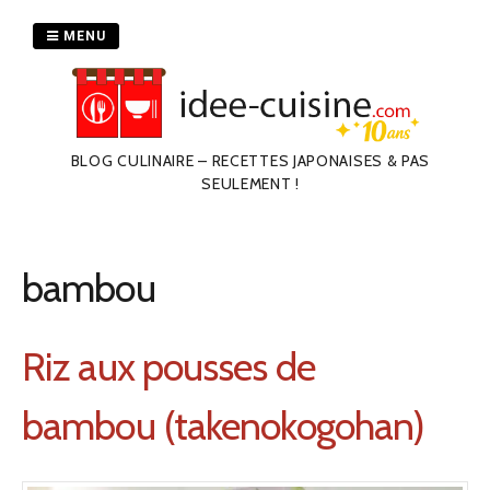
Passer
au
MENU
contenu
BLOG CULINAIRE – RECETTES JAPONAISES & PAS
SEULEMENT !
bambou
Riz aux pousses de
bambou (takenokogohan)