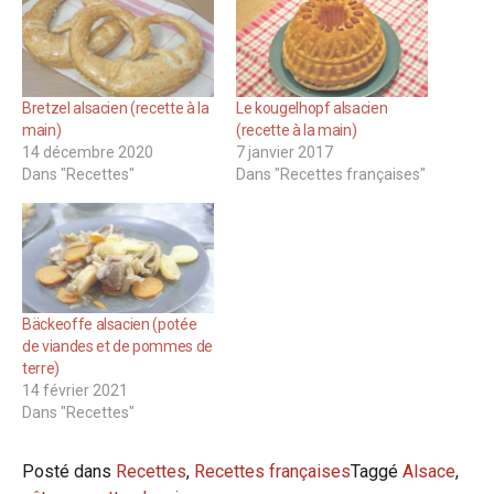
Bretzel alsacien (recette à la
Le kougelhopf alsacien
main)
(recette à la main)
14 décembre 2020
7 janvier 2017
Dans "Recettes"
Dans "Recettes françaises"
Bäckeoffe alsacien (potée
de viandes et de pommes de
terre)
14 février 2021
Dans "Recettes"
Posté dans
Recettes
,
Recettes françaises
Taggé
Alsace
,