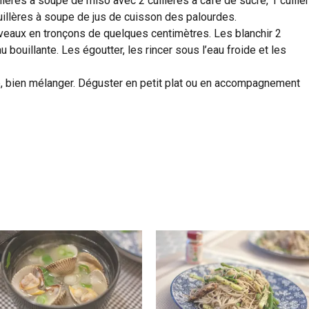
llères à soupe de miso avec 2 cuillères à café de sucre, 1 cuillè
cuillères à soupe de jus de cuisson des palourdes.
uveaux en tronçons de quelques centimètres. Les blanchir 2
bouillante. Les égoutter, les rincer sous l’eau froide et les
ce, bien mélanger. Déguster en petit plat ou en accompagnement