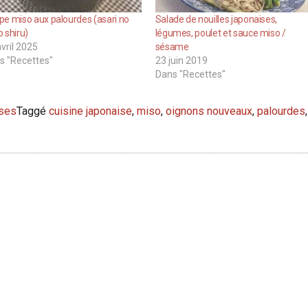
e miso aux palourdes (asari no
Salade de nouilles japonaises,
 shiru)
légumes, poulet et sauce miso /
vril 2025
sésame
s "Recettes"
23 juin 2019
Dans "Recettes"
ises
Taggé
cuisine japonaise
,
miso
,
oignons nouveaux
,
palourdes
,