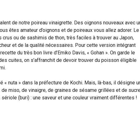
ivalent de notre poireau vinaigrette. Des oignons nouveaux avec 
vous êtes amateur d’oignons et de poireaux vous allez adorer. Le
crus ou de sashimis de thon, très faciles à trouver au Japon,
îcheur et de la qualité nécessaires. Pour cette version intégrant
recette du très bon livre d’Emiko Davis, « Gohan ». On garde le
des cuites, on s’affranchit de devoir trouver du poisson éligible
mi.
lé « nuta » dans la préfecture de Kochi. Mais, là-bas, il désigne u
, de miso, de vinaigre, de graines de sésame grillées et de sucre
riole (buri) : une saveur et une couleur vraiment différentes !