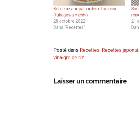
Bol de riz aux palourdes et au miso
Soup
(fukagawa meshi)
miso
28 octobre 2022
21 a
Dans "Recettes"
Dan
Posté dans
Recettes
,
Recettes japona
vinaigre de riz
Laisser un commentaire