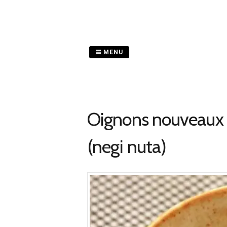
Passer
au
contenu
MENU
Oignons nouveaux a
(negi nuta)