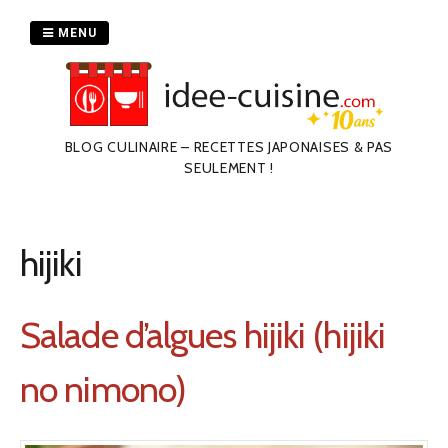
Passer
au
MENU
contenu
BLOG CULINAIRE – RECETTES JAPONAISES & PAS
SEULEMENT !
hijiki
Salade d’algues hijiki (hijiki
no nimono)