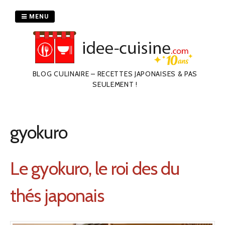
Passer
au
MENU
contenu
BLOG CULINAIRE – RECETTES JAPONAISES & PAS
SEULEMENT !
gyokuro
Le gyokuro, le roi des du
thés japonais