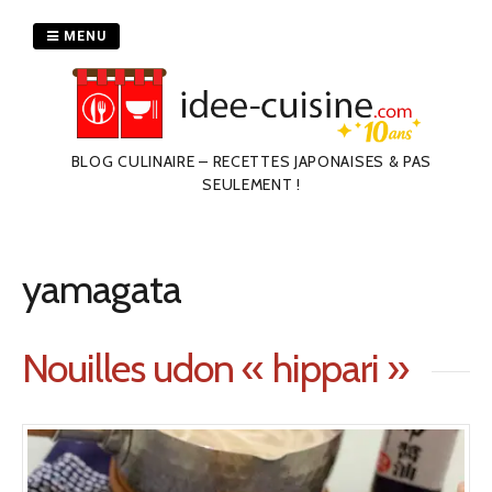
Passer
au
MENU
contenu
BLOG CULINAIRE – RECETTES JAPONAISES & PAS
SEULEMENT !
yamagata
Nouilles udon « hippari »