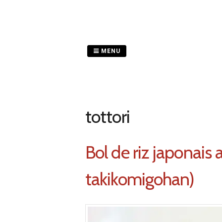
Passer
au
contenu
MENU
tottori
Bol de riz japonais 
takikomigohan)