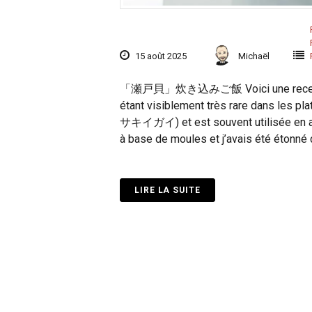
15 août 2025
Michaël
「瀬戸貝」炊き込みご飯 Voici une recette très 
étant visiblement très rare dans les pl
サキイガイ) et est souvent utilisée en app
à base de moules et j’avais été étonné 
LIRE LA SUITE